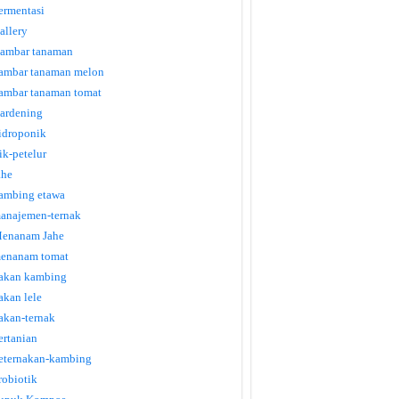
ermentasi
allery
ambar tanaman
ambar tanaman melon
ambar tanaman tomat
ardening
idroponik
tik-petelur
ahe
ambing etawa
anajemen-ternak
enanam Jahe
enanam tomat
akan kambing
akan lele
akan-ternak
ertanian
eternakan-kambing
robiotik