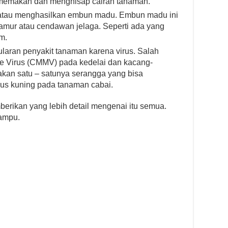
 memakan dan menghisap cairan tanaman.
 atau menghasilkan embun madu. Embun madu ini
amur atau cendawan jelaga. Seperti ada yang
m.
laran penyakit tanaman karena virus. Salah
le Virus (CMMV) pada kedelai dan kacang-
kan satu – satunya serangga yang bisa
rus kuning pada tanaman cabai.
rikan yang lebih detail mengenai itu semua.
ampu.