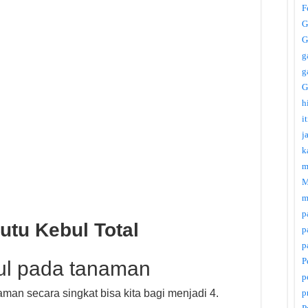
F
G
G
g
g
G
h
i
j
k
m
M
m
p
utu Kebul Total
p
p
P
ul pada tanaman
p
p
man secara singkat bisa kita bagi menjadi 4.