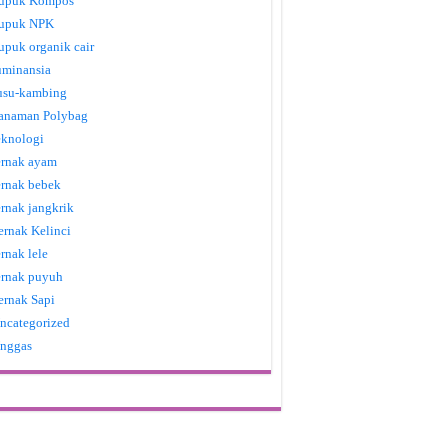
upuk Kompos
upuk NPK
upuk organik cair
uminansia
usu-kambing
anaman Polybag
eknologi
ernak ayam
ernak bebek
ernak jangkrik
ernak Kelinci
ernak lele
ernak puyuh
ernak Sapi
ncategorized
nggas