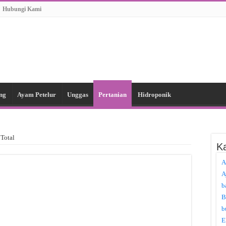
Hubungi Kami
ng
Ayam Petelur
Unggas
Pertanian
Hidroponik
Total
Ka
A
A
b
B
b
E