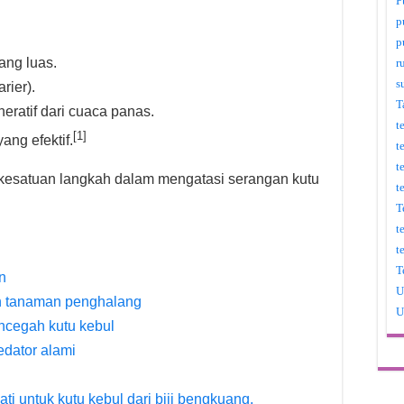
P
p
p
ang luas.
r
s
ier).
T
ratif dari cuaca panas.
t
[1]
ang efektif.
t
t
 kesatuan langkah dalam mengatasi serangan kutu
t
T
t
t
T
n
U
n tanaman penghalang
U
ncegah kutu kebul
edator alami
ti untuk kutu kebul dari biji bengkuang.