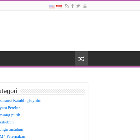
tegori
suransi-KambingJoynim
yam Petelur
awang putih
erkebun
unga matahari
M4 Peternakan