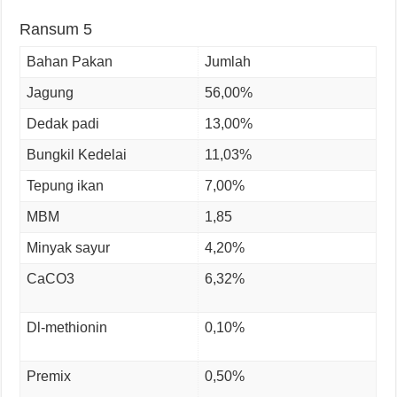
Ransum 5
Bahan Pakan
Jumlah
Jagung
56,00%
Dedak padi
13,00%
Bungkil Kedelai
11,03%
Tepung ikan
7,00%
MBM
1,85
Minyak sayur
4,20%
CaCO3
6,32%
Dl-methionin
0,10%
Premix
0,50%