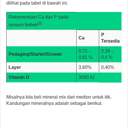
dilihat pada tabel di bawah ini.
Rekomendasi Ca dan P pada
[2]
ransum bebek
P
Ca
Tersedia
0,72 –
0,38 –
Pedaging/Starter/Grower
0,81 %
0,4 %
Layer
3,60%
0,40%
Vitamin D
3000 IU
Misalnya kita beli mineral mix dari medion untuk itik.
Kandungan mineralnya adalah sebagai berikut.