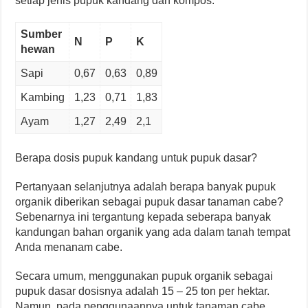
setiap jenis pupuk kandang dan kompos.
Sumber
N
P
K
hewan
Sapi
0,67
0,63
0,89
Kambing
1,23
0,71
1,83
Ayam
1,27
2,49
2,1
Berapa dosis pupuk kandang untuk pupuk dasar?
Pertanyaan selanjutnya adalah berapa banyak pupuk
organik diberikan sebagai pupuk dasar tanaman cabe?
Sebenarnya ini tergantung kepada seberapa banyak
kandungan bahan organik yang ada dalam tanah tempat
Anda menanam cabe.
Secara umum, menggunakan pupuk organik sebagai
pupuk dasar dosisnya adalah 15 – 25 ton per hektar.
Namun, pada penggunaannya untuk tanaman cabe,