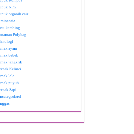
upuk Kompos
upuk NPK
upuk organik cair
uminansia
usu-kambing
anaman Polybag
eknologi
ernak ayam
ernak bebek
ernak jangkrik
ernak Kelinci
ernak lele
ernak puyuh
ernak Sapi
ncategorized
nggas