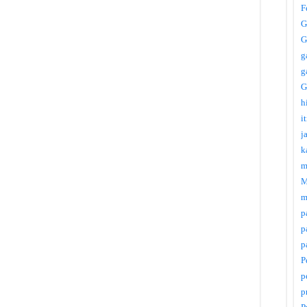
F
G
G
g
g
G
h
i
j
k
m
M
m
p
p
p
P
p
p