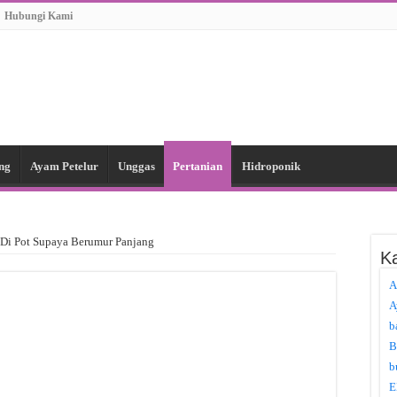
Hubungi Kami
ng
Ayam Petelur
Unggas
Pertanian
Hidroponik
Di Pot Supaya Berumur Panjang
Ka
A
A
b
B
b
E