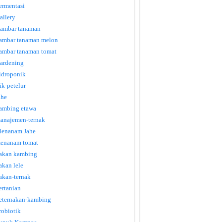
ermentasi
allery
ambar tanaman
ambar tanaman melon
ambar tanaman tomat
ardening
idroponik
tik-petelur
ahe
ambing etawa
anajemen-ternak
enanam Jahe
enanam tomat
akan kambing
akan lele
akan-ternak
ertanian
eternakan-kambing
robiotik