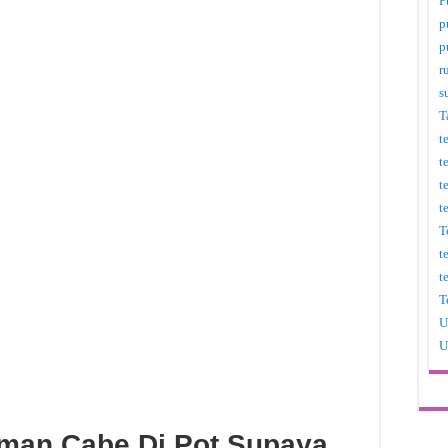
P
p
p
r
s
T
t
t
t
t
T
t
t
T
U
U
man Cabe Di Pot Supaya