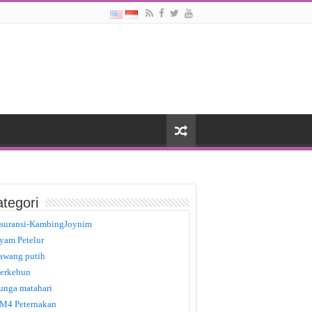
tegori
suransi-KambingJoynim
yam Petelur
awang putih
erkebun
unga matahari
M4 Peternakan