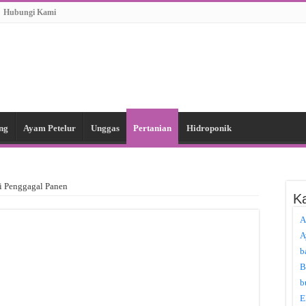
Hubungi Kami
ng
Ayam Petelur
Unggas
Pertanian
Hidroponik
i Penggagal Panen
Ka
A
A
b
B
b
E