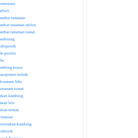
ermentasi
allery
ambar tanaman
ambar tanaman melon
ambar tanaman tomat
ardening
idroponik
tik-petelur
ahe
ambing etawa
anajemen-ternak
enanam Jahe
enanam tomat
akan kambing
akan lele
akan-ternak
ertanian
eternakan-kambing
robiotik