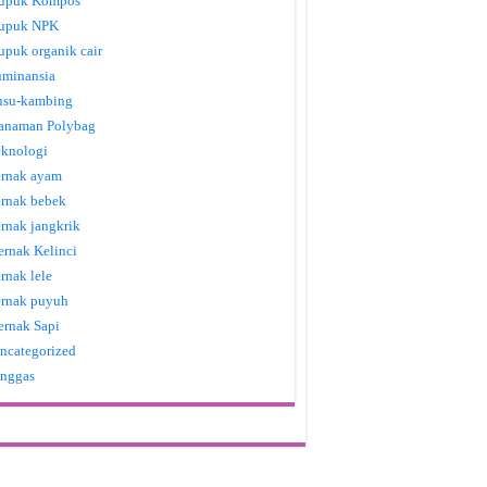
upuk Kompos
upuk NPK
upuk organik cair
uminansia
usu-kambing
anaman Polybag
eknologi
ernak ayam
ernak bebek
ernak jangkrik
ernak Kelinci
ernak lele
ernak puyuh
ernak Sapi
ncategorized
nggas