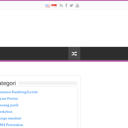
tegori
suransi-KambingJoynim
yam Petelur
awang putih
erkebun
unga matahari
M4 Peternakan