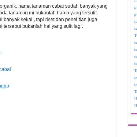
P
ra organik, hama tanaman cabai sudah banyak yang
p
ada tanaman ini bukanlah hama yang tersulit.
p
banyak sekali, tapi riset dan penelitian juga
r
tersebut bukanlah hal yang sulit lagi.
s
T
t
t
r
t
t
cabai
T
t
t
ngga
T
U
U