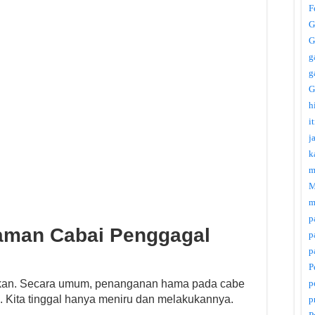
F
G
G
g
g
G
h
i
j
k
m
M
m
p
aman Cabai Penggagal
p
p
P
p
ikan. Secara umum, penanganan hama pada cabe
. Kita tinggal hanya meniru dan melakukannya.
p