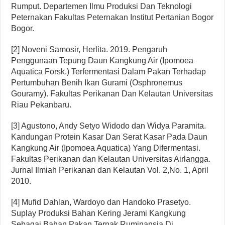
Rumput. Departemen Ilmu Produksi Dan Teknologi
Peternakan Fakultas Peternakan Institut Pertanian Bogor
Bogor.
[2] Noveni Samosir, Herlita. 2019. Pengaruh
Penggunaan Tepung Daun Kangkung Air (Ipomoea
Aquatica Forsk.) Terfermentasi Dalam Pakan Terhadap
Pertumbuhan Benih Ikan Gurami (Osphronemus
Gouramy). Fakultas Perikanan Dan Kelautan Universitas
Riau Pekanbaru.
[3] Agustono, Andy Setyo Widodo dan Widya Paramita.
Kandungan Protein Kasar Dan Serat Kasar Pada Daun
Kangkung Air (Ipomoea Aquatica) Yang Difermentasi.
Fakultas Perikanan dan Kelautan Universitas Airlangga.
Jurnal Ilmiah Perikanan dan Kelautan Vol. 2,No. 1, April
2010.
[4] Mufid Dahlan, Wardoyo dan Handoko Prasetyo.
Suplay Produksi Bahan Kering Jerami Kangkung
Sebagai Bahan Pakan Ternak Ruminansia Di