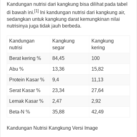
Kandungan nutrisi dari kangkung bisa dilihat pada tabel
[1]
di bawah ini.
Ini kandungan nutrisi dari kangkung air,
sedangkan untuk kangkung darat kemungkinan nilai
nutrisinya juga tidak jauh berbeda.
Kandungan
Kangkung
Kangkung
nutrisi
segar
kering
Berat kering %
84,45
100
Abu %
13,36
15,82
Protein Kasar %
9,4
11,13
Serat Kasar %
23,34
27,64
Lemak Kasar %
2,47
2,92
Beta-N %
35,88
42,49
Kandungan Nutrisi Kangkung Versi Image