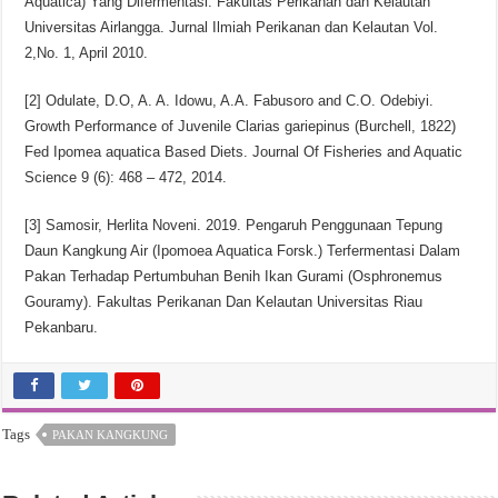
Aquatica) Yang Difermentasi. Fakultas Perikanan dan Kelautan
Universitas Airlangga. Jurnal Ilmiah Perikanan dan Kelautan Vol.
2,No. 1, April 2010.
[2] Odulate, D.O, A. A. Idowu, A.A. Fabusoro and C.O. Odebiyi.
Growth Performance of Juvenile Clarias gariepinus (Burchell, 1822)
Fed Ipomea aquatica Based Diets. Journal Of Fisheries and Aquatic
Science 9 (6): 468 – 472, 2014.
[3] Samosir, Herlita Noveni. 2019. Pengaruh Penggunaan Tepung
Daun Kangkung Air (Ipomoea Aquatica Forsk.) Terfermentasi Dalam
Pakan Terhadap Pertumbuhan Benih Ikan Gurami (Osphronemus
Gouramy). Fakultas Perikanan Dan Kelautan Universitas Riau
Pekanbaru.
Tags
PAKAN KANGKUNG