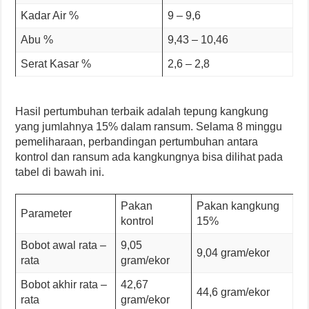
Kadar Air %
9 – 9,6
Abu %
9,43 – 10,46
Serat Kasar %
2,6 – 2,8
Hasil pertumbuhan terbaik adalah tepung kangkung
yang jumlahnya 15% dalam ransum. Selama 8 minggu
pemeliharaan, perbandingan pertumbuhan antara
kontrol dan ransum ada kangkungnya bisa dilihat pada
tabel di bawah ini.
Pakan
Pakan kangkung
Parameter
kontrol
15%
Bobot awal rata –
9,05
9,04 gram/ekor
rata
gram/ekor
Bobot akhir rata –
42,67
44,6 gram/ekor
rata
gram/ekor