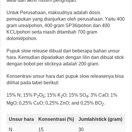
awal dan akhir musim penghujan.
Untuk Perusahaan, maksudnya adalah dosis
pemupukan yang dianjurkan oleh perusahaan. Yaitu 400
gram urea/pohon, 400 gram SP36/pohon dan 400
KCL/pohon serta masih ditambah 700 gram
dolomit/pohon.
Pupuk slow release dibuat dari beberapa bahan unsur
hara. Kemudian dipadatkan dengan lilin dan dibuat stick
dengan bobot per sticknya adalah 200 gram.
Konsentrasi unsur hara dari pupuk slow releasenya bisa
dilihat pada tabel berikut:
15% N; 15% P
O
; 15% K
O; 15% SO
; 3% CaO; 1%
2
5
2
4
MgO; 0,25% CuO; 0,25% ZnO; and 0,25% BO
.
2
Unsur hara
Konsentrasi (%)
Jumlah/stick (gram)
N
15
30