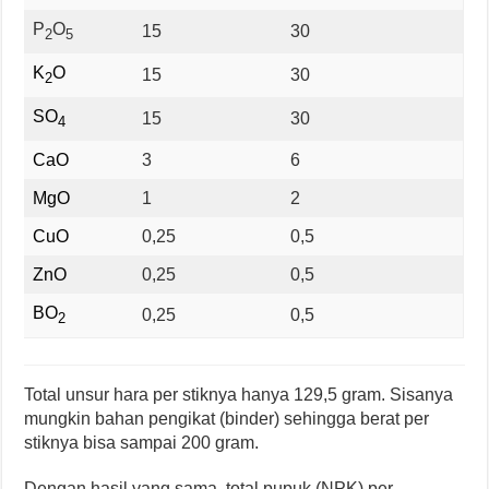
P
O
15
30
2
5
K
O
15
30
2
SO
15
30
4
CaO
3
6
MgO
1
2
CuO
0,25
0,5
ZnO
0,25
0,5
BO
0,25
0,5
2
Total unsur hara per stiknya hanya 129,5 gram. Sisanya
mungkin bahan pengikat (binder) sehingga berat per
stiknya bisa sampai 200 gram.
Dengan hasil yang sama, total pupuk (NPK) per