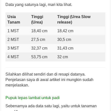
Data yang satunya lagi, mari kita lihat.
Usia
Tinggi
Tinggi (Urea Slow
Tanam
(Urea)
release)
1 MST
18,40 cm
18,42 cm
2 MST
27,5 cm
30,5 cm
3 MST
32,37 cm
31,43 cm
4 MST
53,75 cm
32 cm
Silahkan dilihat sendiri dan di resapi datanya.
Penjelasan saya di awal artikel ini mungkin sudah
menjelaskan.
Pupuk lepas lambat untuk padi
Sebenarnya ada data satu lagi, yaitu untuk tanaman