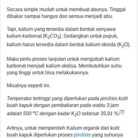
Secara simple mudah untuk membuat abunya. Tinggal
dibakar sampai hangus dan semua menjadi abu.
Tapi, kalium yang tersedia dalam bentuk senyawa
kalium karbonat (K
CO
). Sedangkan untuk pupuk,
2
3
kalium harus tersedia dalam bentuk kalium oksida (K
O).
2
Maka perlu proses lanjutan untuk mengubah kalium
karbonat menjadi kalium okdisa. Membutuhkan suhu
yang tinggi untuk bisa melakukannya.
Misalnya seperti ini.
Temperatur tertinggi yang diperlukan pada pirolisis kulit
buah kapuk dengan pembakaran pada waktu 3 jam
o
[7]
adalah 500
C dengan kadar K
O sebesar 35,91 %.
2
Artinya, untuk memperoleh Kalium organik dari kulit
buah kapuk diperlukan proses
pirolisis
yang suhunya