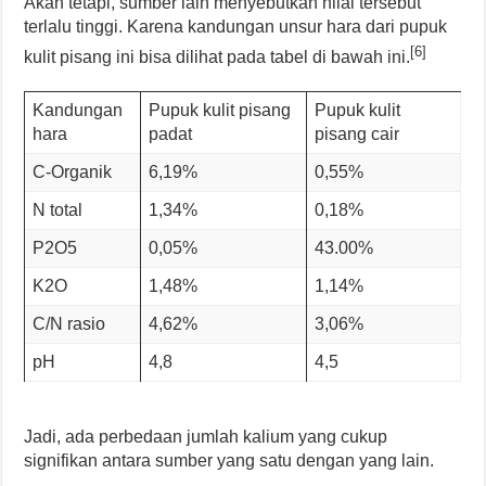
Akan tetapi, sumber lain menyebutkan nilai tersebut
terlalu tinggi. Karena kandungan unsur hara dari pupuk
[6]
kulit pisang ini bisa dilihat pada tabel di bawah ini.
Kandungan
Pupuk kulit pisang
Pupuk kulit
hara
padat
pisang cair
C-Organik
6,19%
0,55%
N total
1,34%
0,18%
P2O5
0,05%
43.00%
K2O
1,48%
1,14%
C/N rasio
4,62%
3,06%
pH
4,8
4,5
Jadi, ada perbedaan jumlah kalium yang cukup
signifikan antara sumber yang satu dengan yang lain.