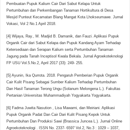
Pembuatan Pupuk Kalium Cair Dari Sabut Kelapa Untuk
Pertumbuhan dan Perkembangan Tanaman Hortikultura di Desa
Mesjid Punteut Kecamatan Blang Mangat Kota Lhokseumawe. Jurnal
Vokasi, Vol 2 No.1 April 2018.
[4] Wijaya, Ray., M. Madjid B. Damanik, dan Fauzi. Aplikasi Pupuk
Organik Cair dari Sabut Kelapa dan Pupuk Kandang Ayam Terhadap
Ketersediaan dan Serapan Kalium serta Pertumbuhan Tanaman
Jagung pada Tanah Inceptisol Kwala Bekala. Jurnal Agroekoteknologi
FP USU Vol.5.No.2, April 2017 (33): 249- 255.
[5] Ayunin, Ika Qurrota. 2018. Pengaruh Pemberian Pupuk Organik
Cair Kulit Pisang Sebagai Sumber Kalium Terhadap Pertumbuhan
Dan Hasil Tanaman Terong Ungu (Solanum Melongena L.). Fakultas
Pertanian Universitas Muhammadiyah Yogyakarta Yogyakarta.
[6] Fadma Juwita Nasution , Lisa Mawarni, dan Meiriani. Aplikasi
Pupuk Organik Padat Dan Cair Dari Kulit Pisang Kepok Untuk
Pertumbuhan Dan Produksi Sawi (Brassica Juncea L.). Jurnal Online
Agroekoteknologi . ISSN No. 2337- 6597 Vol.2, No.3 : 1029 – 1037,