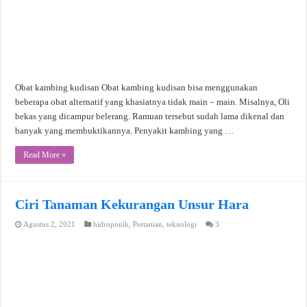
Obat kambing kudisan Obat kambing kudisan bisa menggunakan
beberapa obat alternatif yang khasiatnya tidak main – main. Misalnya, Oli
bekas yang dicampur belerang. Ramuan tersebut sudah lama dikenal dan
banyak yang membuktikannya. Penyakit kambing yang …
Read More »
Ciri Tanaman Kekurangan Unsur Hara
Agustus 2, 2021
hidroponik
,
Pertanian
,
teknologi
3