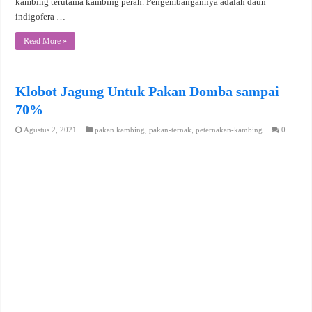
kambing terutama kambing perah. Pengembangannya adalah daun
indigofera …
Read More »
Klobot Jagung Untuk Pakan Domba sampai
70%
Agustus 2, 2021
pakan kambing
,
pakan-ternak
,
peternakan-kambing
0