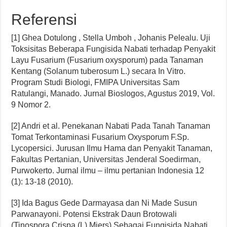
Referensi
[1] Ghea Dotulong , Stella Umboh , Johanis Pelealu. Uji
Toksisitas Beberapa Fungisida Nabati terhadap Penyakit
Layu Fusarium (Fusarium oxysporum) pada Tanaman
Kentang (Solanum tuberosum L.) secara In Vitro.
Program Studi Biologi, FMIPA Universitas Sam
Ratulangi, Manado. Jurnal Bioslogos, Agustus 2019, Vol.
9 Nomor 2.
[2] Andri et al. Penekanan Nabati Pada Tanah Tanaman
Tomat Terkontaminasi Fusarium Oxysporum F.Sp.
Lycopersici. Jurusan Ilmu Hama dan Penyakit Tanaman,
Fakultas Pertanian, Universitas Jenderal Soedirman,
Purwokerto. Jurnal ilmu – ilmu pertanian Indonesia 12
(1): 13-18 (2010).
[3] Ida Bagus Gede Darmayasa dan Ni Made Susun
Parwanayoni. Potensi Ekstrak Daun Brotowali
(Tinospora Crispa (L) Miers) Sebagai Fungisida Nabati