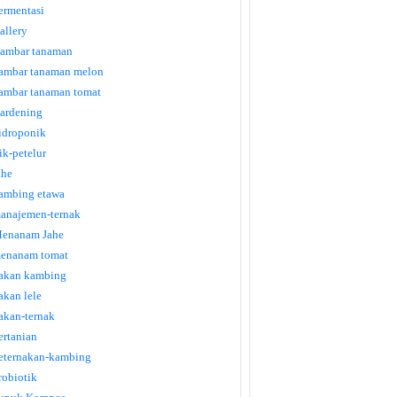
ermentasi
allery
ambar tanaman
ambar tanaman melon
ambar tanaman tomat
ardening
idroponik
tik-petelur
ahe
ambing etawa
anajemen-ternak
enanam Jahe
enanam tomat
akan kambing
akan lele
akan-ternak
ertanian
eternakan-kambing
robiotik