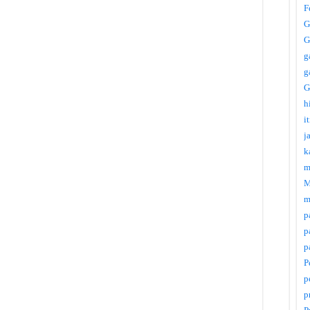
F
G
G
g
g
G
h
i
j
k
m
M
m
p
p
p
P
p
p