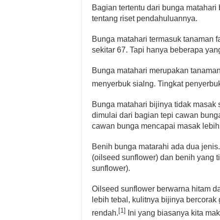
Bagian tertentu dari bunga matahari b
tentang riset pendahuluannya.
Bunga matahari termasuk tanaman fa
sekitar 67. Tapi hanya beberapa ya
Bunga matahari merupakan tanaman 
menyerbuk sialng. Tingkat penyerbu
Bunga matahari bijinya tidak masa
dimulai dari bagian tepi cawan bunga
cawan bunga mencapai masak lebih
Benih bunga matarahi ada dua jenis
(oilseed sunflower) dan benih yang 
sunflower).
Oilseed sunflower berwarna hitam da
lebih tebal, kulitnya bijinya bercor
[1]
rendah.
Ini yang biasanya kita ma