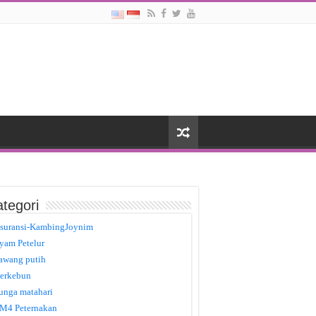
tegori
suransi-KambingJoynim
yam Petelur
awang putih
erkebun
unga matahari
M4 Peternakan