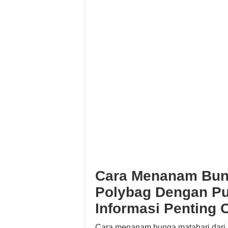
Cara Menanam Bunga
Polybag Dengan P
Informasi Penting 
Cara menanam bunga matahari dari b