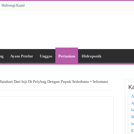
Hubungi Kami
ng
Ayam Petelur
Unggas
Pertanian
Hidroponik
tahari Dari biji Di Polybag Dengan Pupuk Sederhana + Informasi
Ka
A
A
b
B
b
E