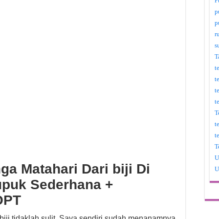
P
p
p
r
s
T
t
t
t
t
T
t
t
T
U
 Matahari Dari biji Di
U
upuk Sederhana +
OPT
iji tidaklah sulit. Saya sendiri sudah menanamnya