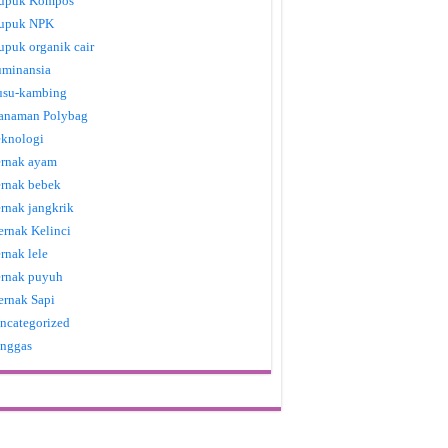
upuk Kompos
upuk NPK
upuk organik cair
uminansia
usu-kambing
anaman Polybag
eknologi
ernak ayam
ernak bebek
ernak jangkrik
ernak Kelinci
ernak lele
ernak puyuh
ernak Sapi
ncategorized
nggas