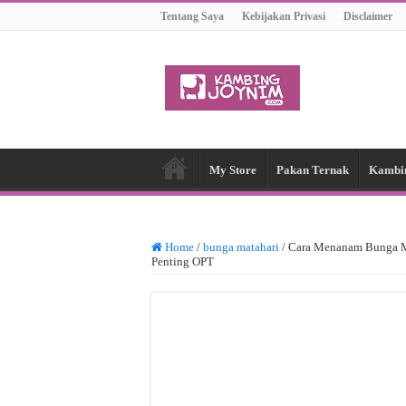
Tentang Saya
Kebijakan Privasi
Disclaimer
My Store
Pakan Ternak
Kambi
Home
/
bunga matahari
/
Cara Menanam Bunga Ma
Penting OPT