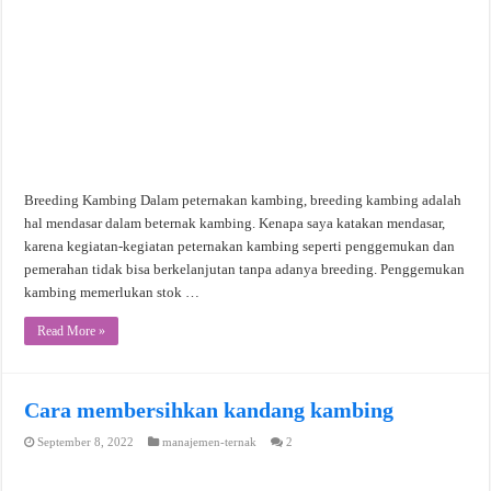
Breeding Kambing Dalam peternakan kambing, breeding kambing adalah
hal mendasar dalam beternak kambing. Kenapa saya katakan mendasar,
karena kegiatan-kegiatan peternakan kambing seperti penggemukan dan
pemerahan tidak bisa berkelanjutan tanpa adanya breeding. Penggemukan
kambing memerlukan stok …
Read More »
Cara membersihkan kandang kambing
September 8, 2022
manajemen-ternak
2