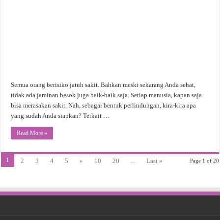
Semua orang berisiko jatuh sakit. Bahkan meski sekarang Anda sehat,
tidak ada jaminan besok juga baik-baik saja. Setiap manusia, kapan saja
bisa merasakan sakit. Nah, sebagai bentuk perlindungan, kira-kira apa
yang sudah Anda siapkan? Terkait …
Read More »
1
2
3
4
5
»
10
20
...
Last »
Page 1 of 20